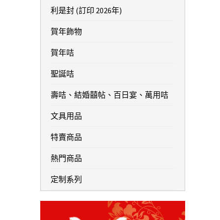
利是封 (訂印 2026年)
賀年飾物
賀年咭
聖誕咭
壽咭、結婚囍帖、百日宴、萬用咭
文具用品
特賣商品
熱門商品
定制系列