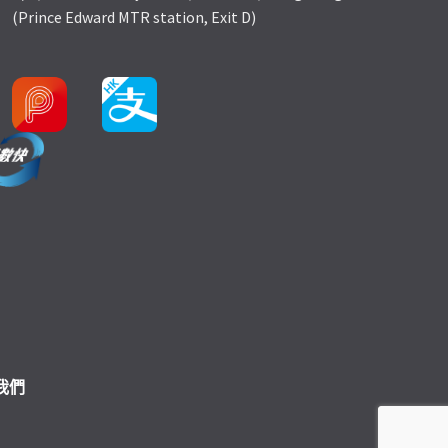
(Prince Edward MTR station, Exit D)
我們