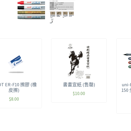
OT ER-F10 擦膠 (橡
書畫宣紙 (售罄)
uni-
皮擦)
15
$
10.00
$
8.00