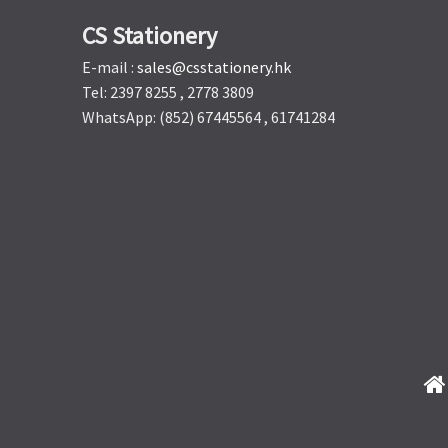
CS Stationery
E-mail :
sales@csstationery.hk
Tel: 2397 8255 , 2778 3809
WhatsApp: (852) 67445564 , 61741284