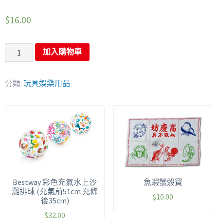
$
16.00
加入購物車
分類:
玩具娛樂用品
Bestway 彩色充氣水上沙
魚蝦蟹骰寶
灘排球 (充氣前51cm 充條
$
10.00
後35cm)
$
32.00