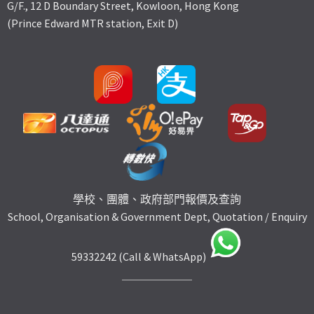
G/F., 12 D Boundary Street, Kowloon, Hong Kong
(Prince Edward MTR station, Exit D)
學校、團體、政府部門報價及查詢
School, Organisation & Government Dept, Quotation / Enquiry
59332242 (Call & WhatsApp)