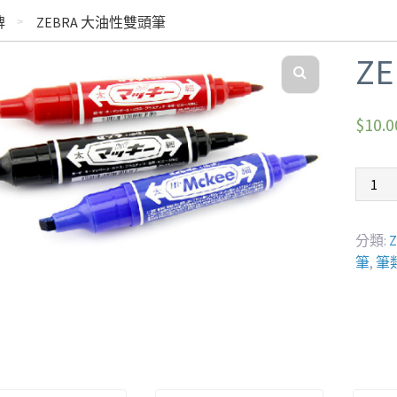
牌
ZEBRA 大油性雙頭筆
Z
$
10.0
分類:
筆
,
筆