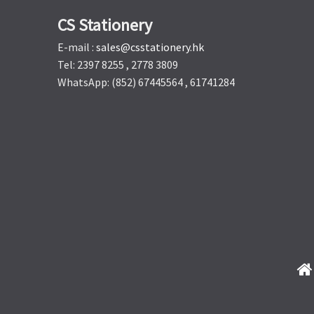
CS Stationery
E-mail :
sales@csstationery.hk
Tel: 2397 8255 , 2778 3809
WhatsApp: (852) 67445564 , 61741284