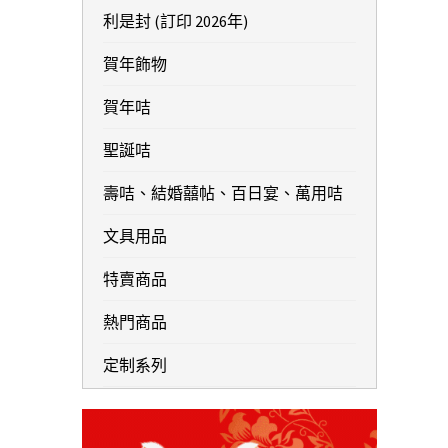
利是封 (訂印 2026年)
賀年飾物
賀年咭
聖誕咭
壽咭、結婚囍帖、百日宴、萬用咭
文具用品
特賣商品
熱門商品
定制系列