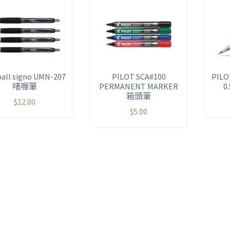
ball signo UMN-207
PILOT SCA#100
PILO
啫喱筆
PERMANENT MARKER
0
箱頭筆
$
12.00
$
5.00