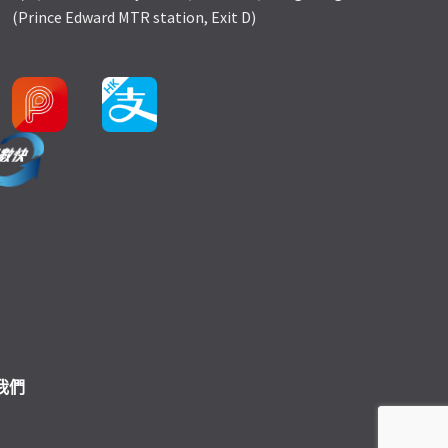
(Prince Edward MTR station, Exit D)
我們