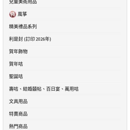
兒童美術用品
風箏
精美禮品系列
利是封 (訂印 2026年)
賀年飾物
賀年咭
聖誕咭
壽咭、結婚囍帖、百日宴、萬用咭
文具用品
特賣商品
熱門商品