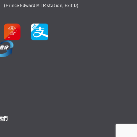
(Prince Edward MTR station, Exit D)
我們