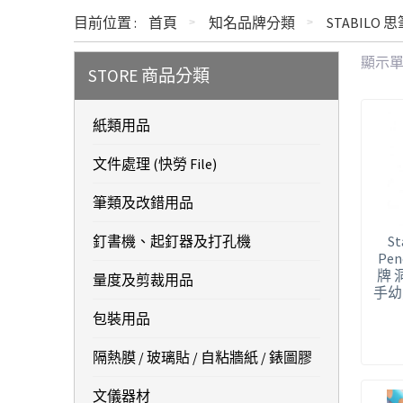
目前位置 :
首頁
知名品牌分類
STABILO
顯示
STORE 商品分類
紙類用品
文件處理 (快勞 File)
筆類及改錯用品
釘書機、起釘器及打孔機
St
Pen
牌 
量度及剪裁用品
手幼
包裝用品
隔熱膜 / 玻璃貼 / 自粘牆紙 / 錶圖膠
文儀器材