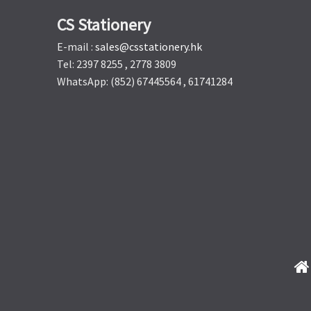
CS Stationery
E-mail :
sales@csstationery.hk
Tel: 2397 8255 , 2778 3809
WhatsApp: (852) 67445564 , 61741284