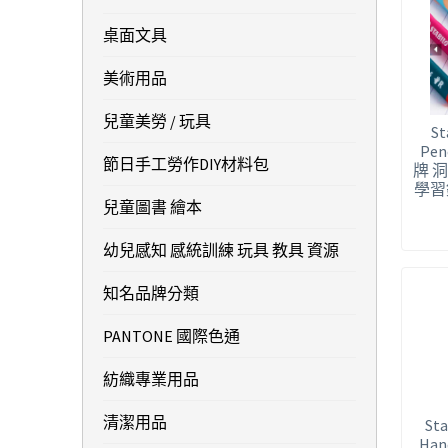
桌面文具
美術用品
兒童美勞 / 玩具
St
Pen
節日手工勞作DIY材料包
牌 
學習鉛
兒童圖書 繪本
幼兒感知 感統訓練 玩具 教具 資源
知名品牌分類
PANTONE 國際色通
紡織專業用品
清潔用品
Sta
Han