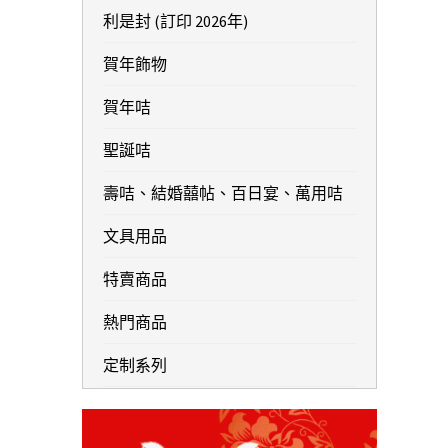
利是封 (訂印 2026年)
賀年飾物
賀年咭
聖誕咭
壽咭、結婚囍帖、百日宴、萬用咭
文具用品
特賣商品
熱門商品
定制系列