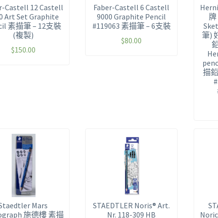
-Castell 12 Castell
Faber-Castell 6 Castell
Her
0 Art Set Graphite
9000 Graphite Pencil
牌 
cil 素描筆 – 12支裝
#119063 素描筆 – 6支裝
Ske
(複製)
筆)
$
80.00
$
150.00
Her
pen
描鉛筆
#
Staedtler Mars
STAEDTLER Noris® Art.
ST
ograph 施德樓 素描
Nr. 118-309 HB
Noric