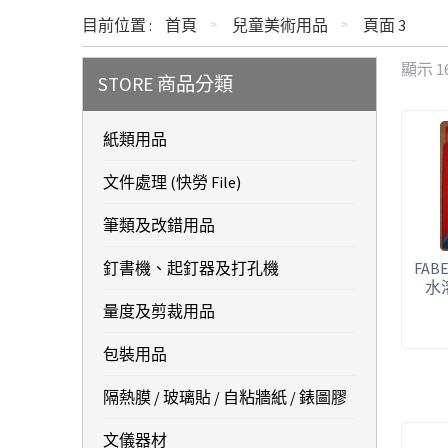
目前位置 :
首頁
兒童美術用品
頁面 3
顯示 1
STORE 商品分類
紙類用品
文件處理 (快勞 File)
筆類及改錯用品
釘書機、起釘器及打孔機
FABE
水
量度及剪裁用品
包裝用品
隔熱膜 / 玻璃貼 / 自粘牆紙 / 錶圖膠
文儀器材