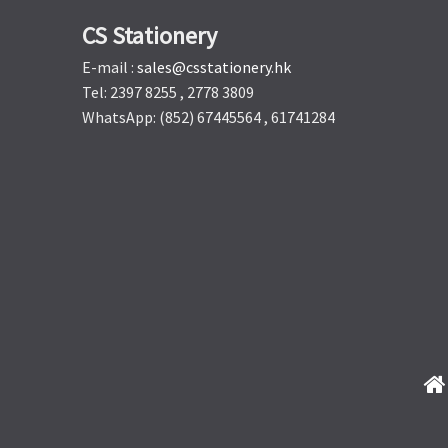
CS Stationery
E-mail :
sales@csstationery.hk
Tel: 2397 8255 , 2778 3809
WhatsApp: (852) 67445564 , 61741284