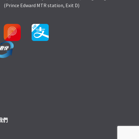
(Prince Edward MTR station, Exit D)
我們