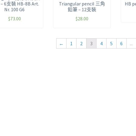
– 6支裝 HB-8B Art.
Triangular pencil 三角
HB p
Nr. 100 G6
鉛筆 – 12支裝
$
73.00
$
28.00
←
1
2
3
4
5
6
...