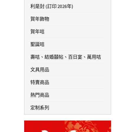
利是封 (訂印 2026年)
賀年飾物
賀年咭
聖誕咭
壽咭、結婚囍帖、百日宴、萬用咭
文具用品
特賣商品
熱門商品
定制系列