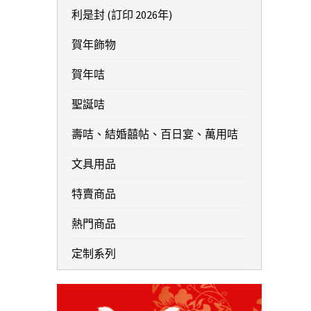
利是封 (訂印 2026年)
賀年飾物
賀年咭
聖誕咭
壽咭、結婚囍帖、百日宴、萬用咭
文具用品
特賣商品
熱門商品
定制系列