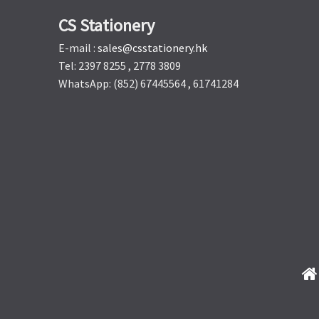
CS Stationery
E-mail :
sales@csstationery.hk
Tel: 2397 8255 , 2778 3809
WhatsApp: (852) 67445564 , 61741284