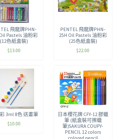
NTEL 飛龍牌PHN-
PENTEL 飛龍牌PHN-
Oil Pastels 油粉彩
25H Oil Pastels 油粉彩
(12色紙盒裝)
(25色紙盒裝)
$
13.00
$
22.00
彩 3ml 8色 送畫筆
日本櫻花牌 CFY-12 膠蠟
筆 (紙盒裝可擦蠟
$
10.00
筆)SAKURA COUPY-
PENCIL 12 colors
colored pencil