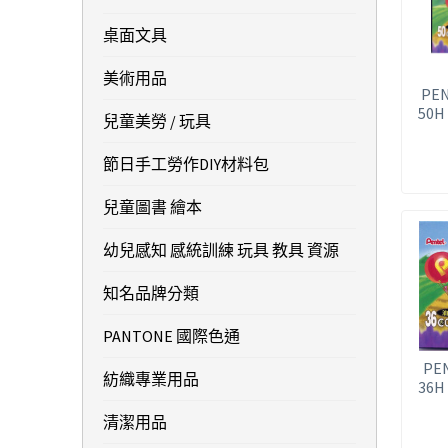
桌面文具
美術用品
PE
50H
兒童美勞 / 玩具
節日手工勞作DIY材料包
兒童圖書 繪本
幼兒感知 感統訓練 玩具 教具 資源
知名品牌分類
PANTONE 國際色通
PE
紡織專業用品
36H
清潔用品