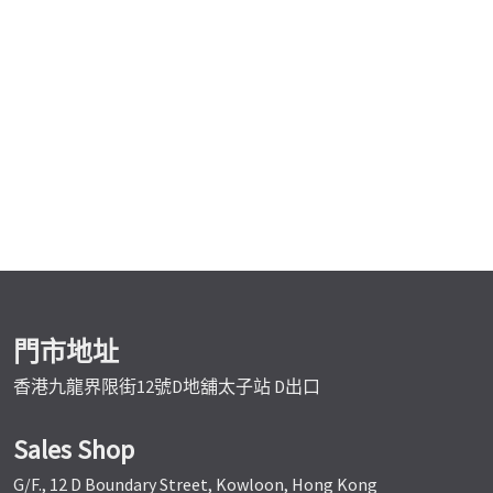
門市地址
香港九龍界限街12號D地舖太子站 D出口
Sales Shop
G/F., 12 D Boundary Street, Kowloon, Hong Kong