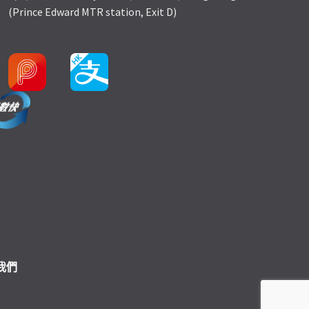
(Prince Edward MTR station, Exit D)
我們