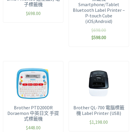
子標籤機
Smartphone/Tablet
Bluetooth Label Printer –
$
698.00
P-touch Cube
(iOS/Android)
$
698.00
$
598.00
Brother PTD200DR
Brother QL-700 電腦標籤
Doraemon 中英日文 手提
機 Label Printer (USB)
式標籤機
$
1,198.00
$
448.00