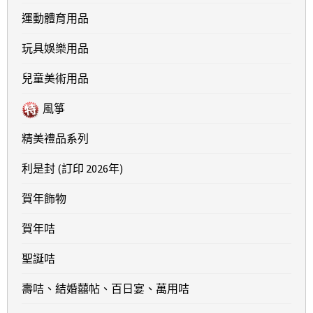
運動體育用品
玩具娛樂用品
兒童美術用品
風箏
精美禮品系列
利是封 (訂印 2026年)
賀年飾物
賀年咭
聖誕咭
壽咭、結婚囍帖、百日宴、萬用咭