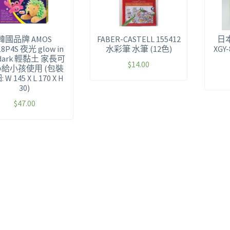
韓國品牌 AMOS
FABER-CASTELL 155412
日本
18P4S 夜光 glow in
水彩筆 水筆 (12色)
XGY
 dark 輕黏土 家長可
$
14.00
給小孩使用 (包裝
 W 145 X L 170 X H
30)
$
47.00