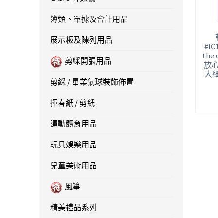
簿類、單據及會計用品
展示板及陳列用品
#IC
the
剪綵開張用品
放心
大細:
剪綵 / 畢業氣球裝飾佈置
揮春紙 / 剪紙
運動體育用品
玩具娛樂用品
兒童美術用品
風箏
精美禮品系列