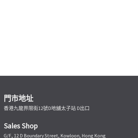
門市地址
香港九龍界限街12號D地舖太子站 D出口
Sales Shop
G/F., 12 D Boundary Street, Kowloon, Hong Kong