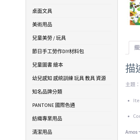
桌面文具
美術用品
兒童美勞 / 玩具
描
節日手工勞作DIY材料包
兒童圖書 繪本
描
幼兒感知 感統訓練 玩具 教具 資源
主題： 
知名品牌分類
Ite
PANTONE 國際色通
Co
紡織專業用品
Amo
清潔用品