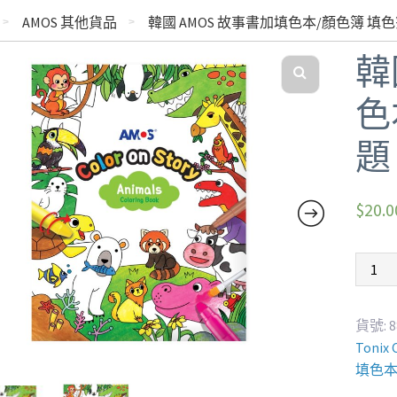
AMOS 其他貨品
韓國 AMOS 故事書加填色本/顏色簿 填色簿
韓
色
題
$
20.0
貨號:
8
Tonix
填色本 