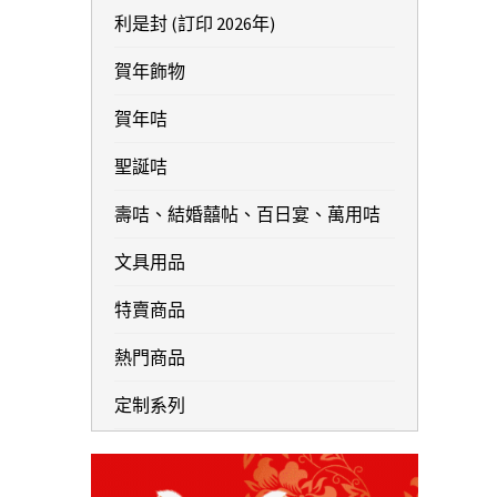
利是封 (訂印 2026年)
賀年飾物
賀年咭
聖誕咭
壽咭、結婚囍帖、百日宴、萬用咭
文具用品
特賣商品
熱門商品
定制系列