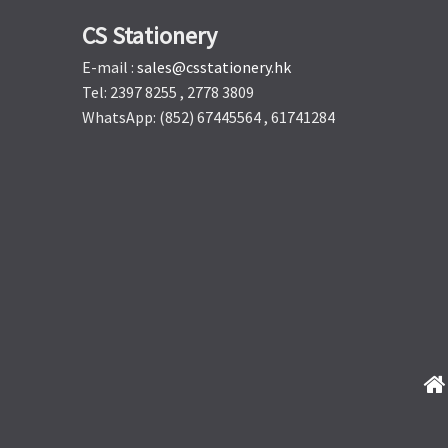
CS Stationery
E-mail :
sales@csstationery.hk
Tel: 2397 8255 , 2778 3809
WhatsApp: (852) 67445564 , 61741284