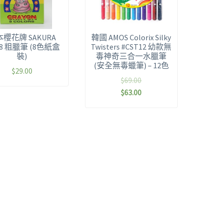
櫻花牌 SAKURA
韓國 AMOS Colorix Silky
-8 粗臘筆 (8色紙盒
Twisters #CST12 幼款無
裝)
毒神奇三合一水臘筆
(安全無毒蠟筆) – 12色
$
29.00
$
69.00
$
63.00