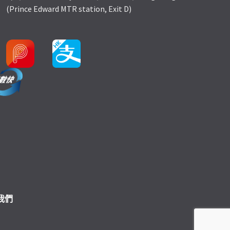
(Prince Edward MTR station, Exit D)
我們