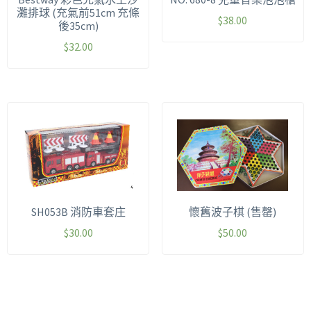
灘排球 (充氣前51cm 充條
$
38.00
後35cm)
$
32.00
SH053B 消防車套庄
懷舊波子棋 (售罄)
$
30.00
$
50.00