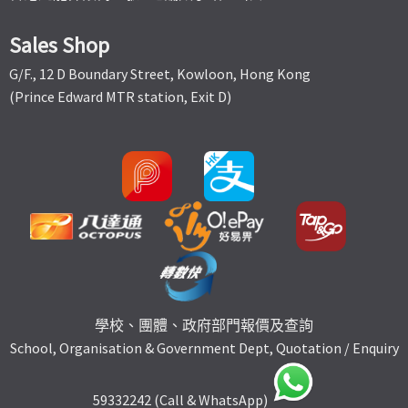
Sales Shop
G/F., 12 D Boundary Street, Kowloon, Hong Kong
(Prince Edward MTR station, Exit D)
學校、團體、政府部門報價及查詢
School, Organisation & Government Dept, Quotation / Enquiry
59332242 (Call & WhatsApp)